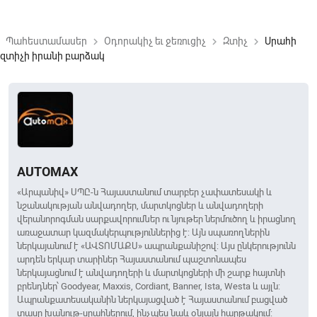
Պահեստամասեր
Օդորակիչ եւ ջեռուցիչ
Զտիչ
Սրահի
keyboard_arrow_right
keyboard_arrow_right
keyboard_arrow_right
զտիչի իրանի բարձակ
AUTOMAX
«Արպանիվ» ՍՊԸ-ն Հայաստանում տարբեր չափատեսակի և
նշանակության անվադողեր, մարտկոցներ և անվադողերի
վերանորոգման սարքավորումներ ու նյութեր ներմուծող և իրացնող
առաջատար կազմակերպություններից է: Այն սպառողներին
ներկայանում է «ԱՎՏՈՄԱՔՍ» ապրանքանիշով: Այս ընկերությունն
արդեն երկար տարիներ Հայաստանում պաշտոնապես
ներկայացնում է անվադողերի և մարտկոցների մի շարք հայտնի
բրենդներ՝ Goodyear, Maxxis, Cordiant, Banner, Ista, Westa և այլն:
Ապրանքատեսականին ներկայացված է Հայաստանում բացված
տասը խանութ-սրահներում, ինչպես նաև օնլայն հարթակում: