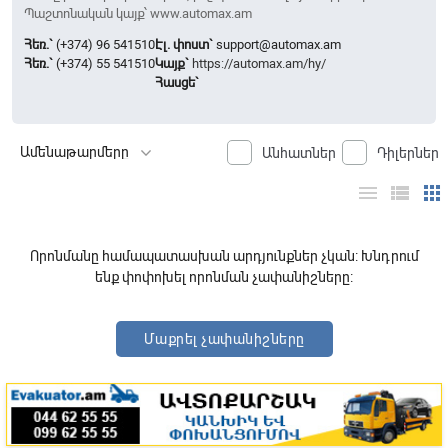
Պաշտոնական կայք՝ www.automax.am
Հեռ.`
(+374) 96 541510
Էլ. փոստ`
support@automax.am
Հեռ.`
(+374) 55 541510
Կայք`
https://automax.am/hy/
Հասցե`
Անհատներ
Դիլերներ
menu
view_list
apps
Որոնմանը համապատասխան արդյունքներ չկան: Խնդրում
ենք փոփոխել որոնման չափանիշները:
Մաքրել չափանիշները