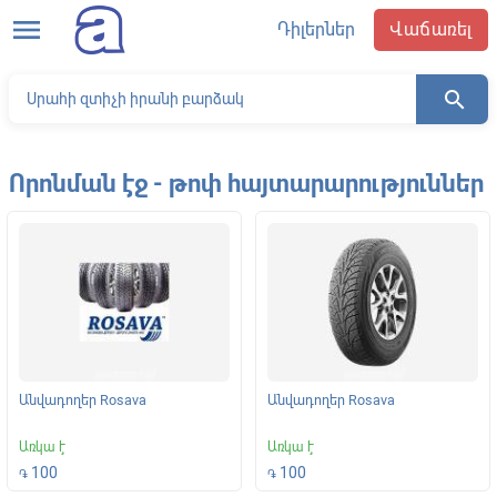
menu
Դիլերներ
Վաճառել
search
Որոնման էջ - թոփ հայտարարություններ
Անվադողեր Rosava
Անվադողեր Rosava
Առկա է
Առկա է
100
100
֏
֏