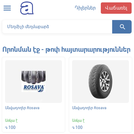
menu
Դիլերներ
Վաճառել
search
Որոնման էջ - թոփ հայտարարություններ
Անվադողեր Rosava
Անվադողեր Rosava
Առկա է
Առկա է
100
100
֏
֏