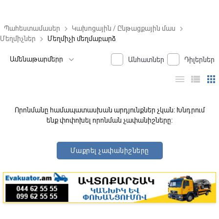
Պահեստամասեր
Կախոցային / Ընթացքային մաս
keyboard_arrow_right
keyboard_arrow_right
Մեղմիչներ
Մեղմիչի մեղմաբարձ
keyboard_arrow_right
Անհատներ
Դիլերներ
menu
view_list
apps
Որոնմանը համապատասխան արդյունքներ չկան: Խնդրում
ենք փոփոխել որոնման չափանիշները:
Մաքրել չափանիշները