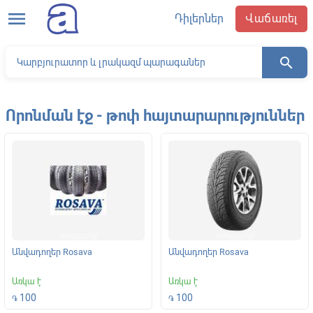
menu
Դիլերներ
Վաճառել
search
Որոնման էջ - թոփ հայտարարություններ
Անվադողեր Rosava
Անվադողեր Rosava
Առկա է
Առկա է
100
100
֏
֏