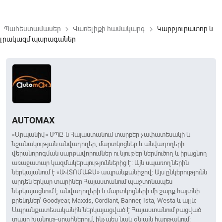
Պահեստամասեր
Վառելիքի համակարգ
Կարբյուրատոր և
keyboard_arrow_right
keyboard_arrow_right
լրակազմ պարագաներ
AUTOMAX
«Արպանիվ» ՍՊԸ-ն Հայաստանում տարբեր չափատեսակի և
նշանակության անվադողեր, մարտկոցներ և անվադողերի
վերանորոգման սարքավորումներ ու նյութեր ներմուծող և իրացնող
առաջատար կազմակերպություններից է: Այն սպառողներին
ներկայանում է «ԱՎՏՈՄԱՔՍ» ապրանքանիշով: Այս ընկերությունն
արդեն երկար տարիներ Հայաստանում պաշտոնապես
ներկայացնում է անվադողերի և մարտկոցների մի շարք հայտնի
բրենդներ՝ Goodyear, Maxxis, Cordiant, Banner, Ista, Westa և այլն:
Ապրանքատեսականին ներկայացված է Հայաստանում բացված
տասը խանութ-սրահներում, ինչպես նաև օնլայն հարթակում: