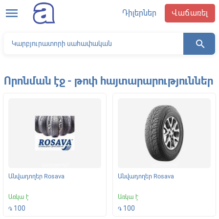
menu
Դիլերներ
Վաճառել
search
Որոնման էջ - թոփ հայտարարություններ
Անվադողեր Rosava
Անվադողեր Rosava
Առկա է
Առկա է
100
100
֏
֏