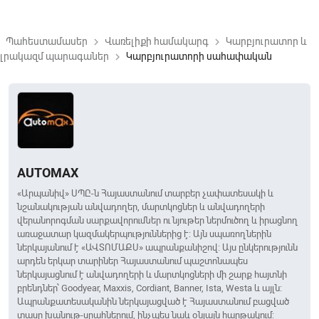
Պահեստամասեր
Վառելիքի համակարգ
Կարբյուրատոր և
keyboard_arrow_right
keyboard_arrow_right
լրակազմ պարագաներ
Կարբյուրատորի սահափական
keyboard_arrow_right
AUTOMAX
«Արպանիվ» ՍՊԸ-ն Հայաստանում տարբեր չափատեսակի և
նշանակության անվադողեր, մարտկոցներ և անվադողերի
վերանորոգման սարքավորումներ ու նյութեր ներմուծող և իրացնող
առաջատար կազմակերպություններից է: Այն սպառողներին
ներկայանում է «ԱՎՏՈՄԱՔՍ» ապրանքանիշով: Այս ընկերությունն
արդեն երկար տարիներ Հայաստանում պաշտոնապես
ներկայացնում է անվադողերի և մարտկոցների մի շարք հայտնի
բրենդներ՝ Goodyear, Maxxis, Cordiant, Banner, Ista, Westa և այլն:
Ապրանքատեսականին ներկայացված է Հայաստանում բացված
տասը խանութ-սրահներում, ինչպես նաև օնլայն հարթակում: