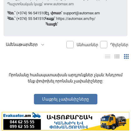
Պաշտոնական կայք՝ www.automax.am
Հեռ.`
(+374) 96 541510
Էլ. փոստ`
support@automax.am
Հեռ.`
(+374) 55 541510
Կայք`
https://automax.am/hy/
Հասցե`
Անհատներ
Դիլերներ
menu
view_list
apps
Որոնմանը համապատասխան արդյունքներ չկան: Խնդրում
ենք փոփոխել որոնման չափանիշները:
Մաքրել չափանիշները