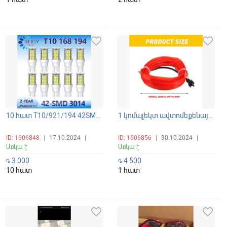
favorite_border
favorite_border
10 հատ T10/921/194 42SMD 6500K գերէներգախնայող սպիտակ պայծառ LED լամպեր 4W 1 լամպը
1 կոմպլեկտ ավտոմեքենայի սրահի LED ժապավենային լուսավորման Lamp Bar Ինտերիերի դեկորատիվ դրվագ
ID: 1606848
|
17.10.2024
|
ID: 1606856
|
30.10.2024
|
Առկա է
Առկա է
3 000
4 500
֏
֏
10 հատ
1 հատ
favorite_border
favorite_border