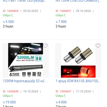
H27/881 150W. LED լուսարձակող հակամառախուղային լուսարձակների պայծառ և ունիվերսալ լամպեր 360 ճառագայթով 6000K
H3 130W COB LED CANBUS լուսարձակի ունիվերսալ պայծառ լամպեր
ID: 1606869
|
05.03.2025
|
ID: 1606851
|
29.10.2024
|
Առկա է
Առկա է
5 500
7 000
֏
֏
2 հատ
2 հատ
favorite_border
favorite_border
1200W հզորությամբ 52 սմ երկարությամբ ԼԵԴ բար (բալկա) լապտեր գերպայծառ և պանորամային լուսարձակմամբ
1 զույգ 42W BA15S, BAU15S, BAY15D (P21W, P21/w5) CANBUS LED գերէներգախնայող սուպեր պայծառ 144-SMD լամպեր
ID: 1606849
|
19.10.2024
|
ID: 1606847
|
17.10.2024
|
Առկա է
Առկա է
19 000
4 000
֏
֏
1 հատ
2 հատ