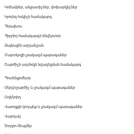
Կոճակներ, անջատիչներ, փոխարկիչներ
Կրուիզ-հսկիչի համակարգ
Հեռախոս
Հիբրիդ համակարգի ինվերտոր
Ձայնային ազդանշան
Մարտկոցի լրակազմ պարագաներ
Շարժիչի աղմուկի նվազեցման համակարգ
Պոտենցոմետր
Սերվոշարժիչ և լրակազմ պարագաներ
Սոլենոիդ
Վառոցքի կողպեք և լրակազմ պառագաներ
Վարդակ
Տուրբո-Թայմեր