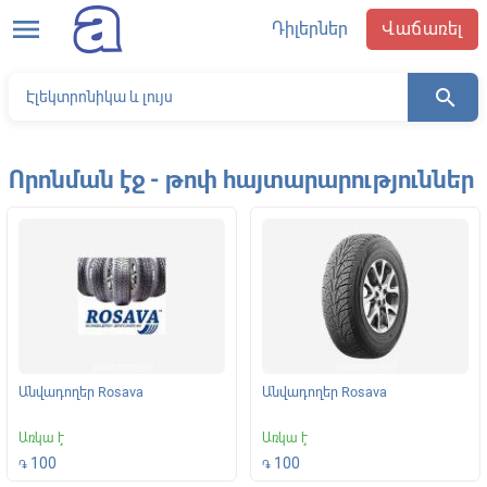
menu
Դիլերներ
Վաճառել
search
Որոնման էջ - թոփ հայտարարություններ
Անվադողեր Rosava
Անվադողեր Rosava
Առկա է
Առկա է
100
100
֏
֏