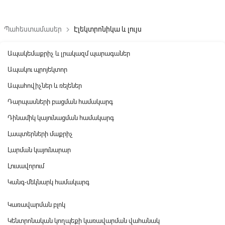
Պահեստամասեր
Էլեկտրոնիկա և լույս
keyboard_arrow_right
Ապակեմաքրիչ և լրակազմ պարագաներ
Ապակու պրոյեկտոր
Ապահովիչներ և ռելեներ
Դարպասների բացման համակարգ
Դինամիկ կայունացման համակարգ
Լապտերների մաքրիչ
Լարման կայունարար
Լուսավորում
Կանգ-մեկնարկ համակարգ
Կառավարման բլոկ
Կենտրոնական կողպեքի կառավարման վահանակ