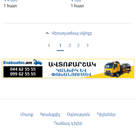
4 000
500
֏
֏
1 հատ
1 հատ
keyboard_arrow_up
Վերադառնալ սկիզբ
chevron_left
chevron_right
1
2
3
Մուտք
Գրանցվել
Օգնություն
Դիլերներ
Դառնալ դիլեր