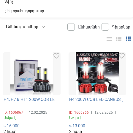
Տվիչ
էլեկտրահաղորդալար
Անհատներ
Դիլերներ
menu
view_list
apps
favorite_border
favorite_border
H4, H7 և H11 200W COB LED CANBUS լուսարձակի ունիվերսալ գերպայծառ 6 կողմանի լամպեր 360 բարձր/ցածր (դալնի/բլիժնի) ճառագայթով 6000K
H4 200W COB LED CANBUS լուսարձակի ունիվերսալ գերպայծառ 4 կողմանի 360 բարձր/ցածր (դալնի/բլիժնի) ճառագայթով լամպեր 6000K
ID: 1606867
|
12.02.2025
|
ID: 1606866
|
12.02.2025
|
Առկա է
Առկա է
16 000
13 000
֏
֏
2 հատ
2 հատ