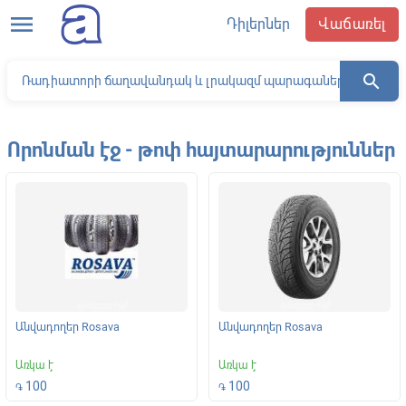
menu
Դիլերներ
Վաճառել
search
Որոնման էջ - թոփ հայտարարություններ
Անվադողեր Rosava
Անվադողեր Rosava
Առկա է
Առկա է
100
100
֏
֏