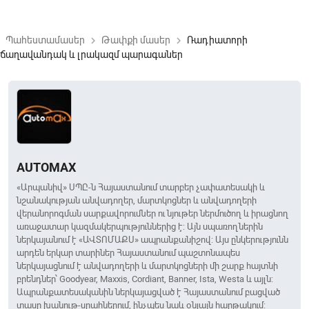
Պահեստամասեր
Թափքի մասեր
Ռադիատորի
keyboard_arrow_right
keyboard_arrow_right
ճաղավանդակ և լրակազմ պարագաներ
AUTOMAX
«Արպանիվ» ՍՊԸ-ն Հայաստանում տարբեր չափատեսակի և
նշանակության անվադողեր, մարտկոցներ և անվադողերի
վերանորոգման սարքավորումներ ու նյութեր ներմուծող և իրացնող
առաջատար կազմակերպություններից է: Այն սպառողներին
ներկայանում է «ԱՎՏՈՄԱՔՍ» ապրանքանիշով: Այս ընկերությունն
արդեն երկար տարիներ Հայաստանում պաշտոնապես
ներկայացնում է անվադողերի և մարտկոցների մի շարք հայտնի
բրենդներ՝ Goodyear, Maxxis, Cordiant, Banner, Ista, Westa և այլն:
Ապրանքատեսականին ներկայացված է Հայաստանում բացված
տասը խանութ-սրահներում, ինչպես նաև օնլայն հարթակում: