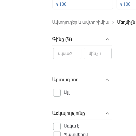
500
100
100
֏
֏
Ավտոյուղեր և ավտոքիմիա
Մեղմիչնե
keyboard_arrow_right
File not f
Գինը (֏)
Արտադրող
Այլ
Առկայությունը
Առկա է
Պատվերով