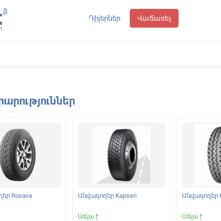
Դիլերներ
Վաճառել
րարություններ
եր Rosava
Անվադողեր Kapsen
Անվադողեր 
Առկա է
Առկա է