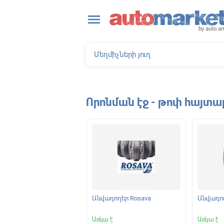
close
menu
Որոնման էջ - թոփ հայտա
ելակման կոճղակներ
Անվադողեր Rosava
Անվադող
|
Առկա է
Առկա է
Առկա է