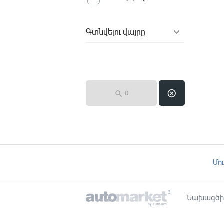
Գտնվելու վայրը
control_point

0
Մո
Նախագծի