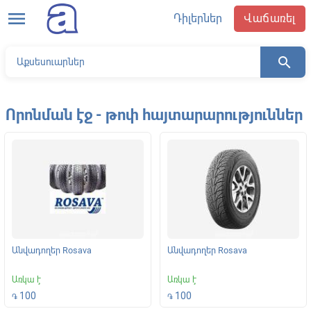
menu
Դիլերներ
Վաճառել
search
Որոնման էջ - թոփ հայտարարություններ
Անվադողեր Rosava
Անվադողեր Rosava
Առկա է
Առկա է
100
100
֏
֏