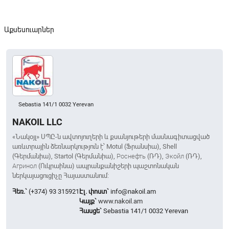
Աքսեսուարներ
Sebastia 141/1 0032 Yerevan
NAKOIL LLC
«Նակoյլ» ՍՊԸ-ն ավտոյուղերի և քսանյութերի մասնագիտացված
առևտրային ձեռնարկություն է՝ Motul (Ֆրանսիա), Shell
(Գերմանիա), Startol (Գերմանիա), Роснефть (ՌԴ), Экойл (ՌԴ),
Агринол (Ուկրաինա) ապրանքանիշերի պաշտոնական
ներկայացուցիչը Հայաստանում:
Հեռ.`
(+374) 93 315921
Էլ. փոստ`
info@nakoil.am
Կայք`
www.nakoil.am
Հասցե`
Sebastia 141/1 0032 Yerevan