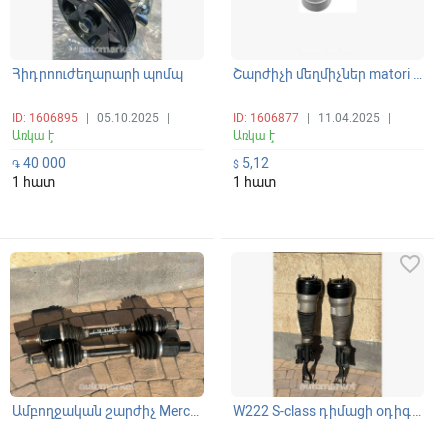
Հիդրոուժեղարարի պոմպ
Շարժիչի մեղմիչներ matori padushka mercedes
ID: 1606895
|
05.10.2025
|
ID: 1606877
|
11.04.2025
|
Առկա է
Առկա է
40 000
5,12
֏
$
1 հատ
1 հատ
favorite_border
favorite_border
Ամբողջական շարժիչ Mercedes-Benz S-class W222 դիմացի օրիգինալ գռանատ աջ և ձախ կողմի
W222 S-class դիմացի օդիգինալ փուչիկներ