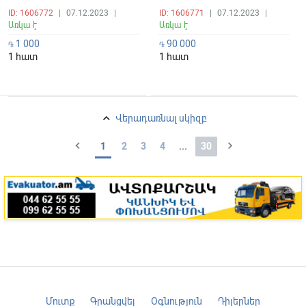
ID: 1606772
|
07.12.2023
|
ID: 1606771
|
07.12.2023
|
Առկա է
Առկա է
1 000
90 000
֏
֏
1 հատ
1 հատ
keyboard_arrow_up
Վերադառնալ սկիզբ
chevron_left
chevron_right
1
2
3
4
...
30
Մուտք
Գրանցվել
Օգնություն
Դիլերներ