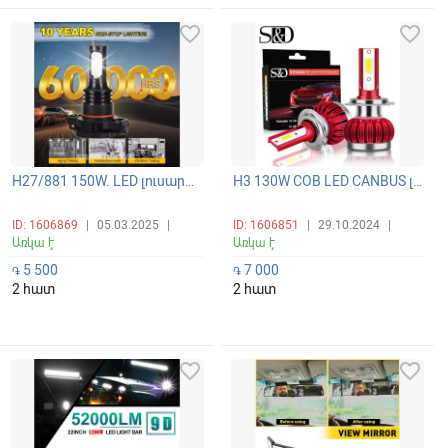
favorite_border
favorite_border
H27/881 150W. LED լուսարձակող հակամառախուղային լուսարձակների պայծառ և ունիվերսալ լամպեր 360 ճառագայթով 6000K
H3 130W COB LED CANBUS լուսարձակի ունիվերսալ պայծառ լամպեր
ID: 1606869
|
05.03.2025
|
ID: 1606851
|
29.10.2024
|
Առկա է
Առկա է
5 500
7 000
֏
֏
2 հատ
2 հատ
favorite_border
favorite_border