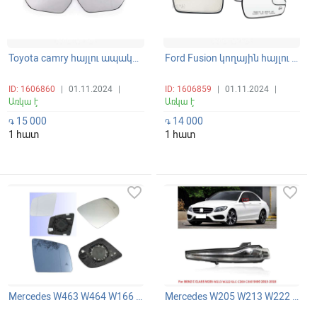
Toyota camry հայլու ապակի տաքացվող BSM դատչիկով
Ford Fusion կողային հայլու ապակի տաքացվող
ID: 1606860
|
01.11.2024
|
ID: 1606859
|
01.11.2024
|
Առկա է
Առկա է
15 000
14 000
֏
֏
1 հատ
1 հատ
favorite_border
favorite_border
Mercedes W463 W464 W166 W167 X166 W251 հայլի կողային հայլու ապակի տաքացվող слепой зона -ով եռանկյունիով
Mercedes W205 W213 W222 W253 GLC GLB հայելու թարթիչ հայլու մարգատ