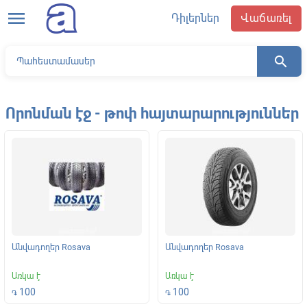
menu
Դիլերներ
Վաճառել
search
Որոնման էջ - թոփ հայտարարություններ
Անվադողեր Rosava
Անվադողեր Rosava
Առկա է
Առկա է
100
100
֏
֏