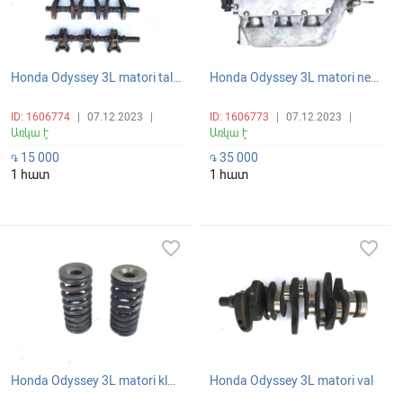
Honda Odyssey 3L matori talkatel
Honda Odyssey 3L matori neracman kalektr
ID: 1606774
|
07.12.2023
|
ID: 1606773
|
07.12.2023
|
Առկա է
Առկա է
15 000
35 000
֏
֏
1 հատ
1 հատ
favorite_border
favorite_border
Honda Odyssey 3L matori klapani prujin
Honda Odyssey 3L matori val