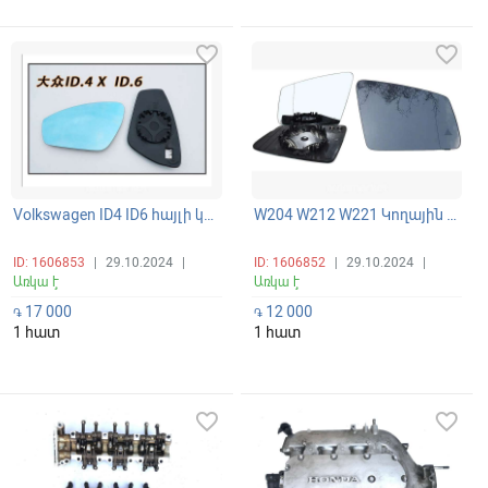
favorite_border
favorite_border
Volkswagen ID4 ID6 հայլի կողային հայլու ապակի տաքացվող հայելու շուշա
W204 W212 W221 Կողային հայելիներ հայլու ապակի սաքացվող BSM դատչիկով
ID: 1606853
|
29.10.2024
|
ID: 1606852
|
29.10.2024
|
Առկա է
Առկա է
17 000
12 000
֏
֏
1 հատ
1 հատ
favorite_border
favorite_border