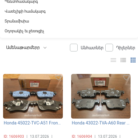
Պնևմոհամակարգ
Վառելիքի համակարգ
Տրանսմիսիա
Օդորակիչ եւ ջեռուցիչ
Անհատներ
Դիլերներ
menu
view_list
apps
favorite_border
favorite_border
Honda 45022-TVC-A51 Front Pad Set, արգելակման կոճղակների կոմպլեկտ դիմացի, կոլոդկա - 45022TVCA51
Honda 43022-TVA-A60 Rear Pad Set, արգելակման կոճղակների կոմպլեկտ հետևի, կոլոդկա - 43022TVAA60
ID: 1606903
|
13.07.2026
|
ID: 1606904
|
13.07.2026
|