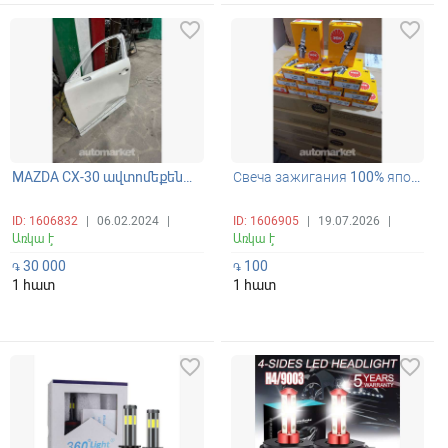
favorite_border
favorite_border
MAZDA CX-30 ավտոմեքենայի ձախ կողմի վարորդի օրիգինալ դուռ
Свеча зажигания 100% японские продаётся так же оптом
ID: 1606832
|
06.02.2024
|
ID: 1606905
|
19.07.2026
|
Առկա է
Առկա է
30 000
100
֏
֏
1 հատ
1 հատ
favorite_border
favorite_border