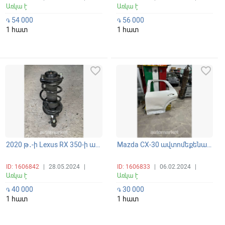
Առկա է
Առկա է
54 000
56 000
֏
֏
1 հատ
1 հատ
favorite_border
favorite_border
2020 թ․-ի Lexus RX 350-ի ամորտիզատորի զսպանակ
Mazda CX-30 ավտոմեքենայի ձախ կողմի հետևի օրիգինալ դուռ
ID: 1606842
|
28.05.2024
|
ID: 1606833
|
06.02.2024
|
Առկա է
Առկա է
40 000
30 000
֏
֏
1 հատ
1 հատ