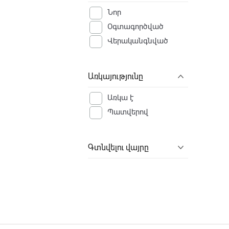
MITSUBISHI
Նոր
NISSAN
Օգտագործված
Polcar
Վերականգնված
SAT
SILA
Առկայությունը
Sailing
Առկա է
TONGYANG
Պատվերով
TOYOTA
TYC
TYG
Գտնվելու վայրը
VAG
VW/SEAT
Zekkert
Лада Имидж
Այլ