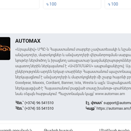
100
100
֏
֏
ound
AUTOMAX
«Արպանիվ» ՍՊԸ-ն Հայաստանում տարբեր չափատեսակի և նշան
անվադողեր, մարտկոցներ և անվադողերի վերանորոգման սարքավ
նյութեր ներմուծող և իրացնող առաջատար կազմակերպությունների
սպառողներին ներկայանում է «ԱՎՏՈՄԱՔՍ» ապրանքանիշով: Այ
ընկերությունն արդեն երկար տարիներ Հայաստանում պաշտոնապ
ներկայացնում է անվադողերի և մարտկոցների մի շարք հայտնի բր
Goodyear, Maxxis, Cordiant, Banner, Ista, Westa և այլն: Ապրանք
ներկայացված է Հայաստանում բացված տասը խանութ-սրահներու
նաև օնլայն հարթակում: Պաշտոնական կայք՝ www.automax.am
Հեռ.`
(+374) 96 541510
Էլ. փոստ`
support@autom
Հեռ.`
(+374) 55 541510
Կայք`
https://automax.am/
տորի շրջանակ և
Թափքի հատակ
Մեքենայի թափք