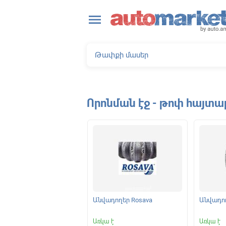
close
menu
Որոնման էջ - թոփ հայտա
ելակման կոճղակներ
Անվադողեր Rosava
Անվադող
|
Առկա է
Առկա է
Առկա է