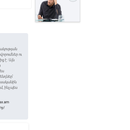
100
100
֏
֏
ակության
որումներ ու
ց է: Այն
ս
ես
ենդներ՝
ատեսականին
մ, ինչպես
ax.am
hy/