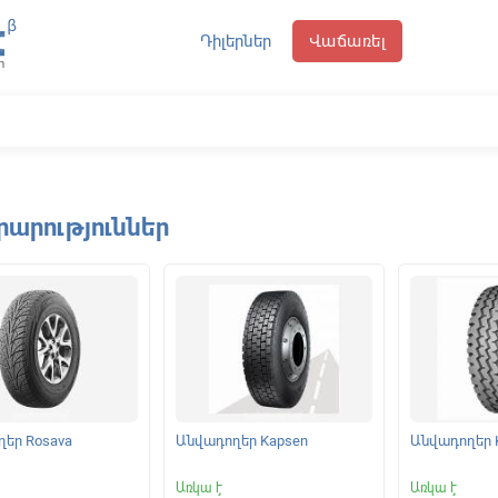
Դիլերներ
Վաճառել
րարություններ
եր Rosava
Անվադողեր Kapsen
Անվադողեր 
Առկա է
Առկա է