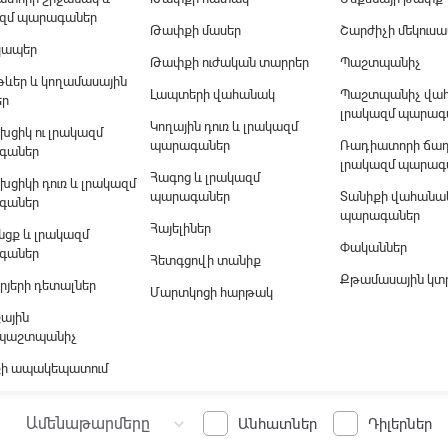
զմ պարագաներ
Թափքի մասեր
Շարժիչի մեկուս
կապեր
Թափքի ուժական տարրեր
Պաշտպանիչ
ևեր և կողամասային
Լապտերի վահանակ
Պաշտպանիչ վահ
եր
լրակազմ պարագ
Կողային դուռ և լրակազմ
խցիկ ու լրակազմ
պարագաներ
Ռադիատորի ճա
գաներ
լրակազմ պարագ
Հագոց և լրակազմ
խցիկի դուռ և լրակազմ
պարագաներ
Տանիքի վահանակ
գաներ
պարագաներ
Հայելիներ
ցք և լրակազմ
Փականներ
գաներ
Հետգցովի տանիք
Քթամասային կտ
րյերի դետալներ
Մարտկոցի հարթակ
ային
ապաշտպանիչ
ի ապակեպատում
Ամենաթարմերը
keyboard_arrow_down
Անհատներ
Դիլերներ