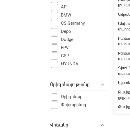
լրակա
AP
Ամրա
BMW
CS Germany
Անվաթ
տարր
Depo
Բեռնա
Dodge
պարա
FPV
Բեռնա
GSP
պարա
HYUNDAI
Դիտան
Hyundai/Kia
պարա
JP GROUP
Էքստե
Օրիգինալությունը
KIA
Թափք
LADA
Օրիգինալ
ցոլք
LEXUS
Փոխարինող
Թափք
MAHLE ORIGINAL
MAZDA
Վիճակը
MAZDA (FAW)