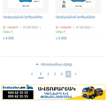
Արգելակման կոճղակներ
Արգելակման կոճղակներ
ID: 1606651
|
07.09.2023
|
ID: 1606650
|
07.09.2023
|
Առկա է
Առկա է
4 500
5 000
֏
֏
keyboard_arrow_up
Վերադառնալ սկիզբ
chevron_left
chevron_right
1
2
3
4
5