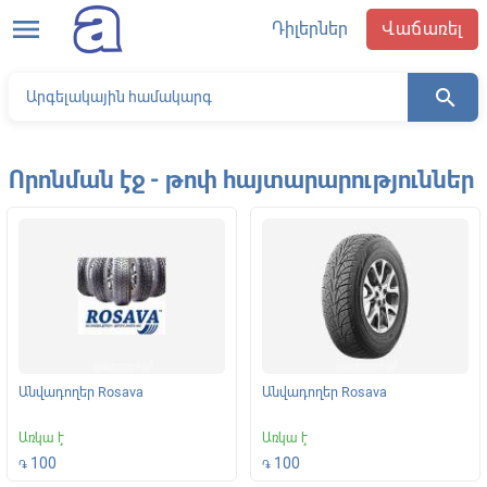
menu
Դիլերներ
Վաճառել
search
Որոնման էջ - թոփ հայտարարություններ
Անվադողեր Rosava
Անվադողեր Rosava
Առկա է
Առկա է
100
100
֏
֏