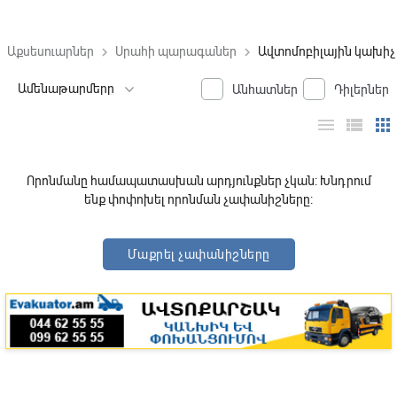
Աքսեսուարներ
Սրահի պարագաներ
Ավտոմոբիլային կախիչ
keyboard_arrow_right
keyboard_arrow_right
Անհատներ
Դիլերներ
menu
view_list
apps
Որոնմանը համապատասխան արդյունքներ չկան: Խնդրում
ենք փոփոխել որոնման չափանիշները:
Մաքրել չափանիշները