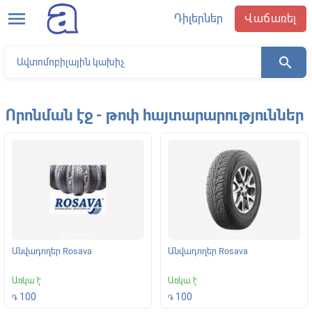
menu
Դիլերներ
Վաճառել
search
Որոնման էջ - թոփ հայտարարություններ
Անվադողեր Rosava
Անվադողեր Rosava
Առկա է
Առկա է
100
100
֏
֏