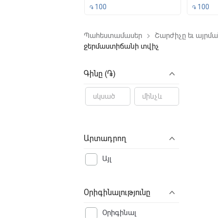
500
100
100
֏
֏
Պահեստամասեր
Շարժիչը եւ այրմ
keyboard_arrow_right
ջերմաստիճանի տվիչ
File not f
Գինը (֏)
Արտադրող
Այլ
Օրիգինալությունը
Օրիգինալ