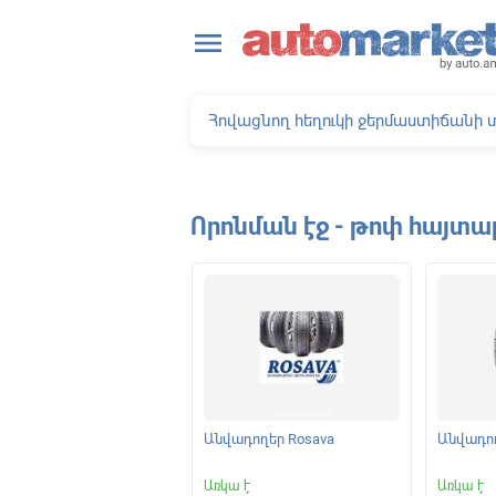
close
menu
Որոնման էջ - թոփ հայտա
ելակման կոճղակներ
Անվադողեր Rosava
Անվադող
|
Առկա է
Առկա է
Առկա է