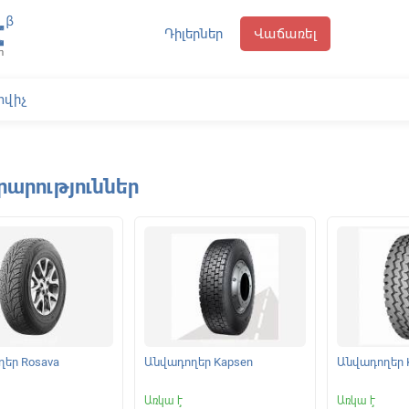
Դիլերներ
Վաճառել
րարություններ
եր Rosava
Անվադողեր Kapsen
Անվադողեր 
Առկա է
Առկա է