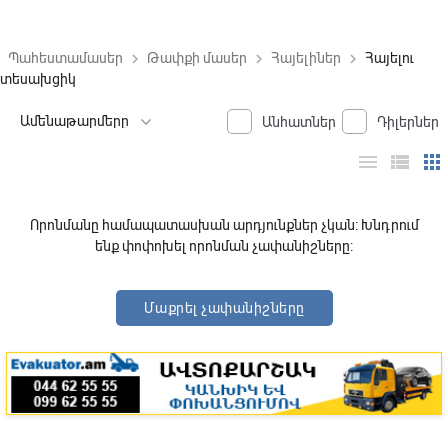
Պահեստամասեր
Թափքի մասեր
Հայելիներ
Հայելու
keyboard_arrow_right
keyboard_arrow_right
keyboard_arrow_right
տեսախցիկ
Անհատներ
Դիլերներ
menu
view_list
apps
Որոնմանը համապատասխան արդյունքներ չկան: Խնդրում
ենք փոփոխել որոնման չափանիշները:
Մաքրել չափանիշները