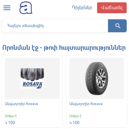
menu
Դիլերներ
Վաճառել
search
Որոնման էջ - թոփ հայտարարություններ
Անվադողեր Rosava
Անվադողեր Rosava
Առկա է
Առկա է
100
100
֏
֏