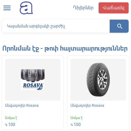
menu
Դիլերներ
Վաճառել
search
Որոնման էջ - թոփ հայտարարություններ
Անվադողեր Rosava
Անվադողեր Rosava
Առկա է
Առկա է
100
100
֏
֏