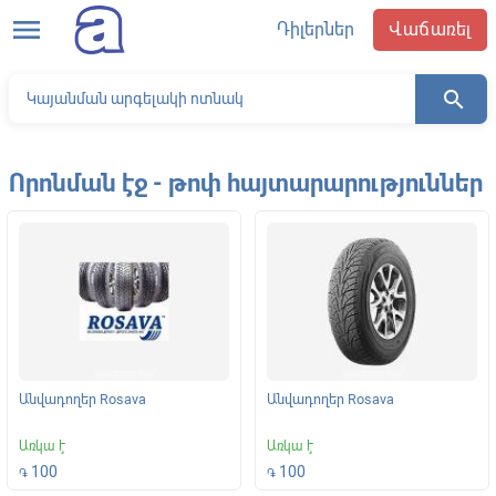
menu
Դիլերներ
Վաճառել
search
Որոնման էջ - թոփ հայտարարություններ
Անվադողեր Rosava
Անվադողեր Rosava
Առկա է
Առկա է
100
100
֏
֏