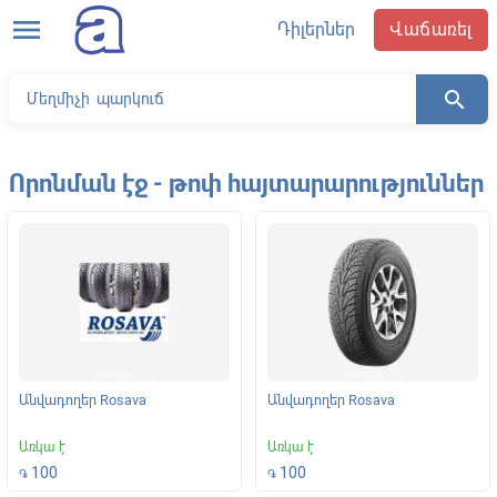
menu
Դիլերներ
Վաճառել
search
Որոնման էջ - թոփ հայտարարություններ
Անվադողեր Rosava
Անվադողեր Rosava
Առկա է
Առկա է
100
100
֏
֏