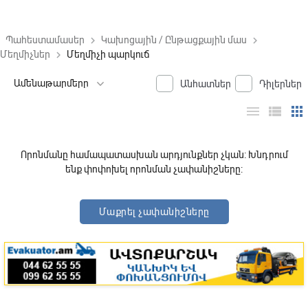
Պահեստամասեր
Կախոցային / Ընթացքային մաս
keyboard_arrow_right
keyboard_arrow_right
Մեղմիչներ
Մեղմիչի պարկուճ
keyboard_arrow_right
Անհատներ
Դիլերներ
menu
view_list
apps
Որոնմանը համապատասխան արդյունքներ չկան: Խնդրում
ենք փոփոխել որոնման չափանիշները:
Մաքրել չափանիշները