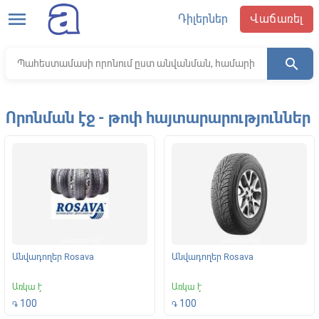
menu
Դիլերներ
Վաճառել
search
Որոնման էջ - թոփ հայտարարություններ
Անվադողեր Rosava
Անվադողեր Rosava
Առկա է
Առկա է
100
100
֏
֏