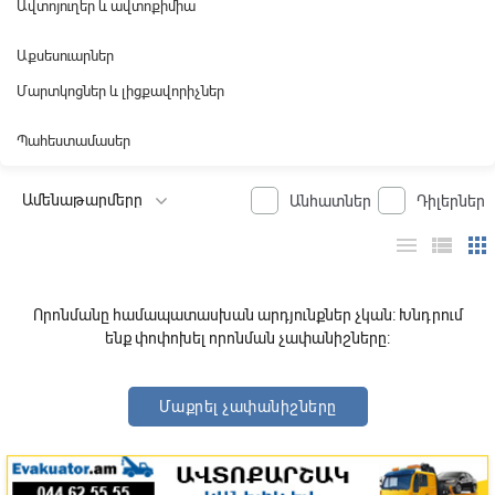
Ավտոյուղեր և ավտոքիմիա
Աքսեսուարներ
Մարտկոցներ և լիցքավորիչներ
Պահեստամասեր
Անհատներ
Դիլերներ
menu
view_list
apps
Որոնմանը համապատասխան արդյունքներ չկան: Խնդրում
ենք փոփոխել որոնման չափանիշները:
Մաքրել չափանիշները