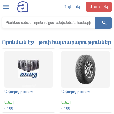
menu
Դիլերներ
Վաճառել
search
Որոնման էջ - թոփ հայտարարություններ
Անվադողեր Rosava
Անվադողեր Rosava
Առկա է
Առկա է
100
100
֏
֏