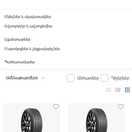
Անիվներ և սկավառակներ
Ավտոյուղեր և ավտոքիմիա
Աքսեսուարներ
Մարտկոցներ և լիցքավորիչներ
Պահեստամասեր
Անհատներ
Դիլերներ
menu
view_list
apps
favorite_border
favorite_border