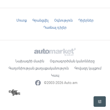
Մուտք
Գրանցվել
Օգնություն
Դիլերներ
Դառնալ դիլեր
Նախագծի մասին
Օգտագործման կանոնները
Գաղտնիության քաղաքականություն
Գովազդ կայքում
Կապ
©2003-2026 Auto.am
