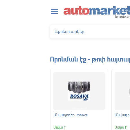
close
menu
Որոնման էջ - թոփ հայտա
ելակման կոճղակներ
Անվադողեր Rosava
Անվադող
|
Առկա է
Առկա է
Առկա է