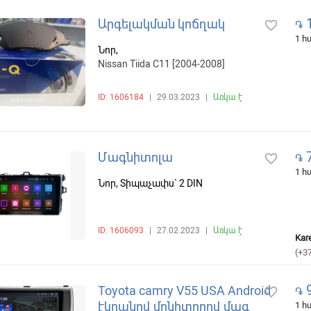
1
Արգելակման կոճղակ
favorite_border
֏
1 
Նոր,
Nissan Tiida C11 [2004-2008]
ID: 1606184
|
29.03.2023
|
Առկա է
7
Մագնիտոլա
favorite_border
֏
1 
Նոր, Տիպաչափս` 2 DIN
ID: 1606093
|
27.02.2023
|
Առկա է
Kar
(+3
9
Toyota camry V55 USA Android
favorite_border
֏
էկրանով մոնիտորով մագ
1 