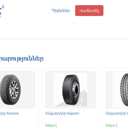
Դիլերներ
Վաճառել
րարություններ
եր Rosava
Անվադողեր Kapsen
Անվադողեր 
Առկա է
Առկա է