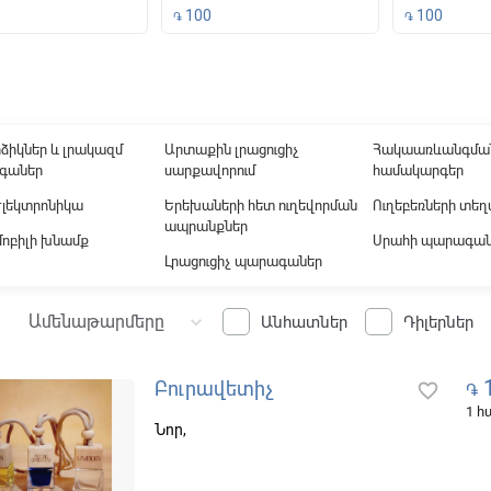
100
100
֏
֏
ound
ձիկներ և լրակազմ
Արտաքին լրացուցիչ
Հակաառևանգմա
գաներ
սարքավորում
համակարգեր
լեկտրոնիկա
Երեխաների հետ ուղեվորման
Ուղեբեռների տե
ապրանքներ
ոբիլի խնամք
Սրահի պարագան
Լրացուցիչ պարագաներ
Ամենաթարմերը
keyboard_arrow_down
Անհատներ
Դիլերներ
1
Բուրավետիչ
favorite_border
֏
1 
Նոր,