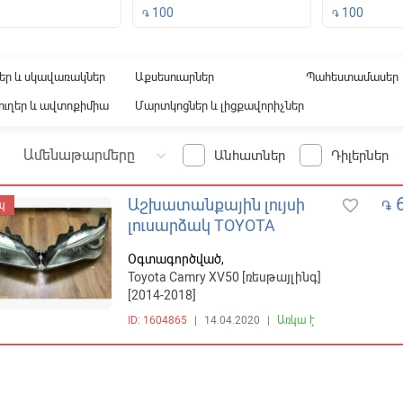
100
100
֏
֏
ound
եր և սկավառակներ
Աքսեսուարներ
Պահեստամասեր
ուղեր և ավտոքիմիա
Մարտկոցներ և լիցքավորիչներ
Ամենաթարմերը
keyboard_arrow_down
Անհատներ
Դիլերներ
6
Աշխատանքային լույսի
favorite_border
֏
պ
լուսարձակ TOYOTA
Օգտագործված,
Toyota Camry XV50 [ռեսթայլինգ]
[2014-2018]
ID: 1604865
|
14.04.2020
|
Առկա է