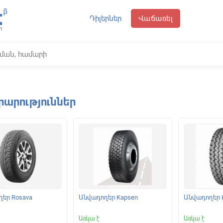
Դիլերներ
Վաճառել
րարություններ
եր Rosava
Անվադողեր Kapsen
Անվադողեր 
Առկա է
Առկա է