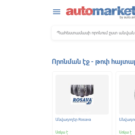
close
menu
Որոնման էջ - թոփ հայտա
ելակման կոճղակներ
Անվադողեր Rosava
Անվադող
|
Առկա է
Առկա է
Առկա է