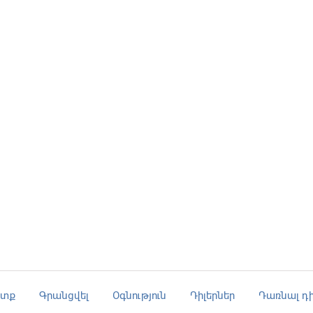
ւտք
Գրանցվել
Օգնություն
Դիլերներ
Դառնալ դի