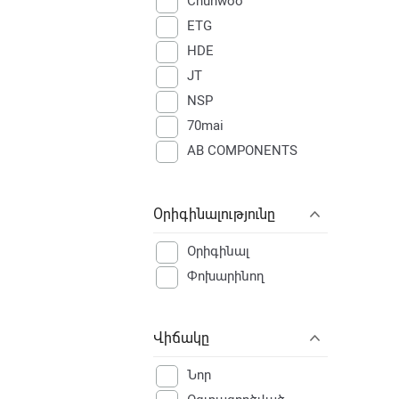
Chunwoo
ETG
HDE
JT
NSP
70mai
AB COMPONENTS
AISIN
AMD
Օրիգինալությունը
AP
ATE
Օրիգինալ
ATL Autotechnik
Փոխարինող
AUDI
Airtex
Վիճակը
Ashika
BANNER
Նոր