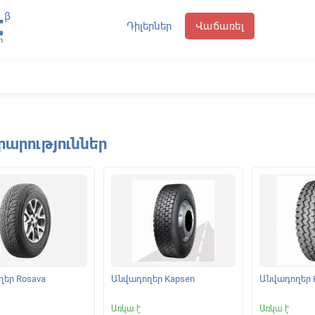
Դիլերներ
Վաճառել
րարություններ
եր Rosava
Անվադողեր Kapsen
Անվադողեր 
Առկա է
Առկա է