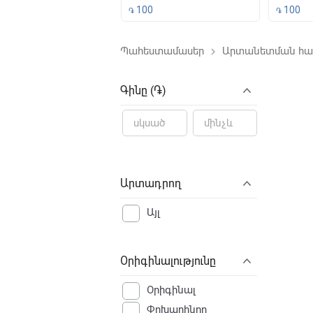
500
100
100
֏
֏
Պահեստամասեր
Արտանետման հա
keyboard_arrow_right
File not f
Գինը (֏)
Արտադրող
Այլ
Օրիգինալությունը
Օրիգինալ
Փոխարինող