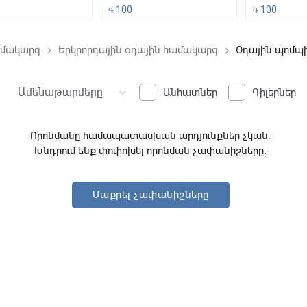
100
100
֏
֏
մակարգ
Երկրորդային օդային համակարգ
Օդային պոմպ
keyboard_arrow_right
keyboard_arrow_right
ound
Ամենաթարմերը
keyboard_arrow_down
Անհատներ
Դիլերներ
Որոնմանը համապատասխան արդյունքներ չկան:
Խնդրում ենք փոփոխել որոնման չափանիշները:
Մաքրել չափանիշները