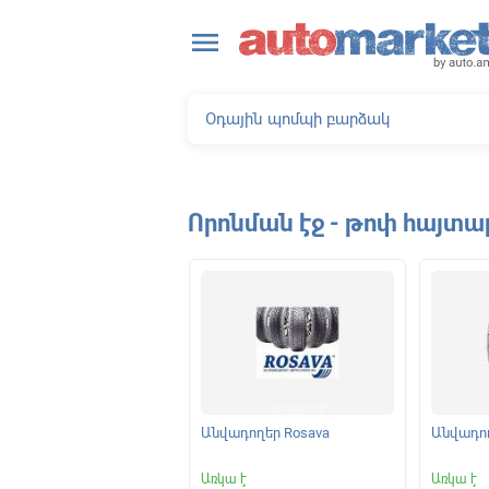
close
menu
Որոնման էջ - թոփ հայտա
ելակման կոճղակներ
Անվադողեր Rosava
Անվադող
|
Առկա է
Առկա է
Առկա է