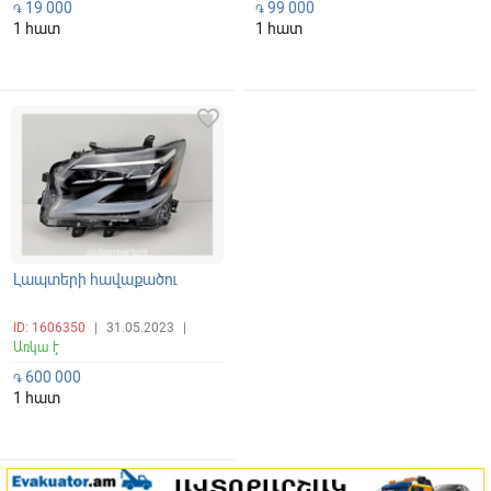
19 000
99 000
֏
֏
1 հատ
1 հատ
favorite_border
Լապտերի հավաքածու
ID: 1606350
|
31.05.2023
|
Առկա է
600 000
֏
1 հատ