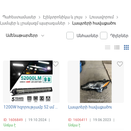
Պահեստամասեր
Էլեկտրոնիկա և լույս
Լուսավորում
keyboard_arrow_right
keyboard_arrow_right
keyboard_arrow_right
Լամպեր և լրակազմ պարագաներ
Լապտերի հավաքածու
keyboard_arrow_right
Անհատներ
Դիլերներ
menu
view_list
apps
favorite_border
favorite_border
1200W հզորությամբ 52 սմ երկարությամբ ԼԵԴ բար (բալկա) լապտեր գերպայծառ և պանորամային լուսարձակմամբ
Լապտերի հավաքածու
ID: 1606849
|
19.10.2024
|
ID: 1606411
|
19.06.2023
|
Առկա է
Առկա է