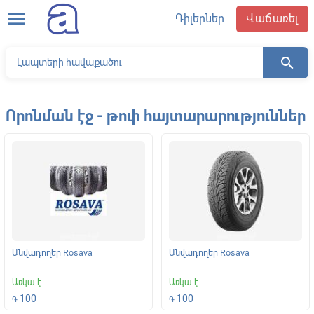
menu
Դիլերներ
Վաճառել
search
Որոնման էջ - թոփ հայտարարություններ
Անվադողեր Rosava
Անվադողեր Rosava
Առկա է
Առկա է
100
100
֏
֏