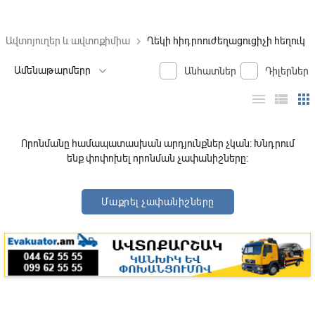
Ավտոյուղեր և ավտոքիմիա
Ղեկի հիդրոուժեղացուցիչի հեղուկ
keyboard_arrow_right
Անհատներ
Դիլերներ
menu
view_list
apps
Որոնմանը համապատասխան արդյունքներ չկան: Խնդրում
ենք փոփոխել որոնման չափանիշները:
Մաքրել չափանիշները