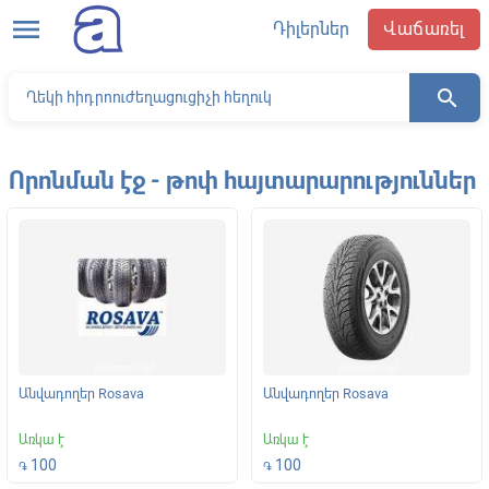
menu
Դիլերներ
Վաճառել
search
Որոնման էջ - թոփ հայտարարություններ
Անվադողեր Rosava
Անվադողեր Rosava
Առկա է
Առկա է
100
100
֏
֏