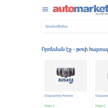
close
menu
Որոնման էջ - թոփ հայտա
ելակման կոճղակներ
Անվադողեր Rosava
Անվադող
|
Առկա է
Առկա է
Առկա է