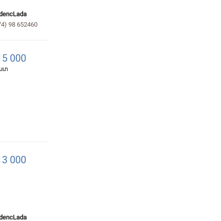
dencLada
74) 98 652460
5 000
հատ
3 000
dencLada