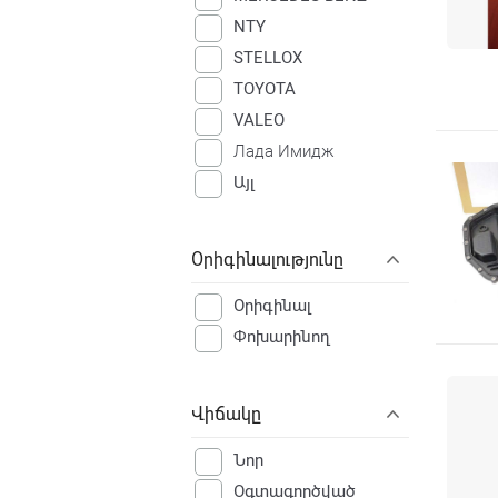
NTY
STELLOX
TOYOTA
VALEO
Лада Имидж
Այլ
Օրիգինալությունը
Օրիգինալ
Փոխարինող
Վիճակը
Նոր
Օգտագործված