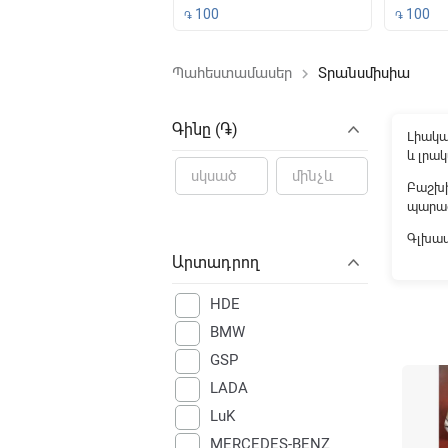
500
100
100
֏
֏
Պահեստամասեր
Տրանսմիսիա
keyboard_arrow_right
File not f
Գինը (֏)
Lիակա
և լրա
Բաշխի
պարա
Գլխավ
Արտադրող
HDE
BMW
GSP
LADA
LuK
MERCEDES-BENZ