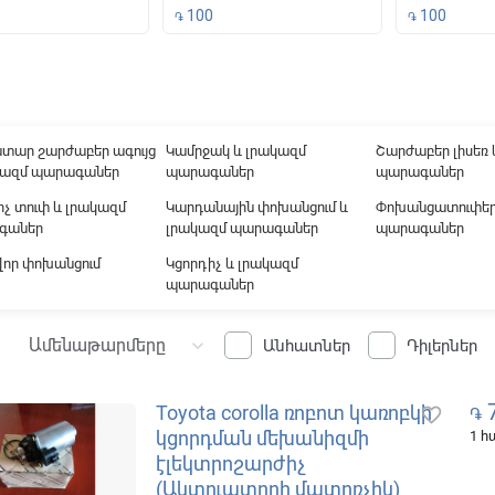
100
100
֏
֏
ound
տար շարժաբեր ագույց
Կամրջակ և լրակազմ
Շարժաբեր լիսեռ 
կազմ պարագաներ
պարագաներ
պարագաներ
չ տուփ և լրակազմ
Կարդանային փոխանցում և
Փոխանցատուփեր
գաներ
լրակազմ պարագաներ
պարագաներ
որ փոխանցում
Կցորդիչ և լրակազմ
պարագաներ
Ամենաթարմերը
keyboard_arrow_down
Անհատներ
Դիլերներ
7
Toyota corolla ռոբոտ կառոբկի
favorite_border
֏
կցորդման մեխանիզմի
1 
էլեկտրոշարժիչ
(Ակտուատորի մատոռչիկ)