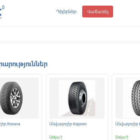
Դիլերներ
Վաճառել
րարություններ
եր Rosava
Անվադողեր Kapsen
Անվադողեր 
Առկա է
Առկա է