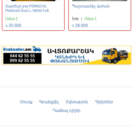
Շարժիչի յուղ PENNZOIL
Պաշտպանիչ վահան
Platinum Euro L 5W30 Full
Synthetic
Առկա է
Նոր
|
Առկա է
35 000
28 000
֏
֏
Մուտք
Գրանցվել
Օգնություն
Դիլերներ
Դառնալ դիլեր