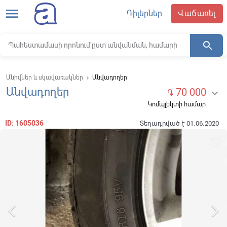
menu
Դիլերներ
Վաճառել
search
Անիվներ և սկավառակներ
Անվադողեր
keyboard_arrow_right
Անվադողեր
70 000

֏
Կոմպլեկտի համար
ID: 1605036
Տեղադրված է 01.06.2020
favorite_border

