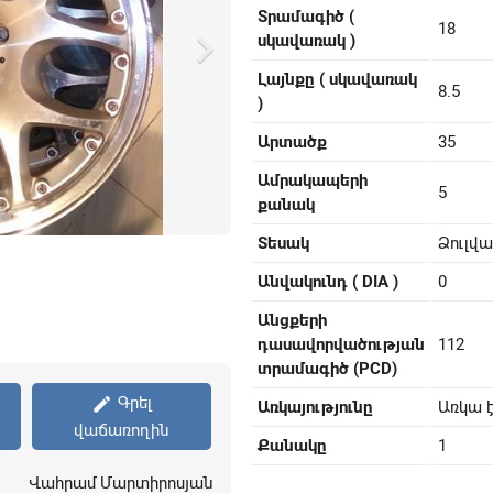
Տրամագիծ (
18

սկավառակ )
Լայնքը ( սկավառակ
8.5
)
Արտածք
35
Ամրակապերի
5
քանակ
Տեսակ
Ձուլվ
Անվակունդ ( DIA )
0
Անցքերի
դասավորվածության
112
տրամագիծ (PCD)
Գրել
create
Առկայությունը
Առկա 
վաճառողին
Քանակը
1
Վահրամ Մարտիրոսյան