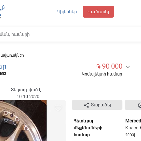
Դիլերներ
Վաճառել
սկավառակներ
եր
90 000

֏
enz
Կոմպլեկտի համար
Տեղադրված է
10.10.2020
Տարածել

favorite_border
Հետևյալ
Merced
մեքենաների
Класс
համար
2003]