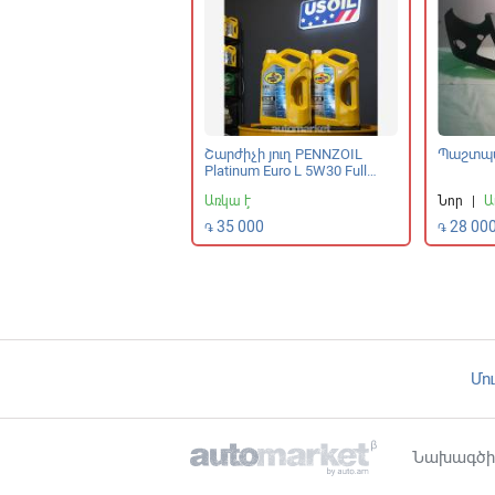
հի գորգ
Շարժիչի յուղ PENNZOIL
Պաշտպա
Platinum Euro L 5W30 Full
Synthetic
|
Առկա է
Առկա է
Նոր
|
Ա
 000
35 000
28 00
֏
֏
Մո
Նախագծի