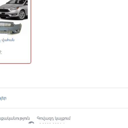
 վահան
Անիվային սկավառակներ
Անվադողեր
է
Առկա է
Առկա է
90 000
70 000
֏
֏
լեր
քականություն
Գովազդ կայքում
©2003-2026 Auto.am