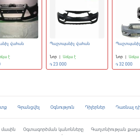
նիչ վահան
Պաշտպանիչ վահան
Պաշտպանիչ
ռկա է
Նոր
|
Առկա է
Նոր
|
Առկա 
0
23 000
32 000
֏
֏
ւտք
Գրանցվել
Օգնություն
Դիլերներ
Դառնալ դի
 մասին
Օգտագործման կանոնները
Գաղտնիության քաղա
Կապ