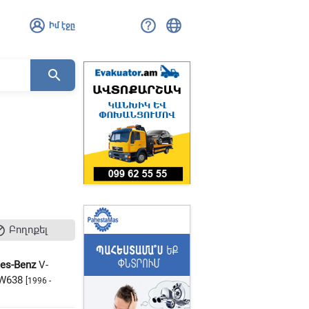
Իմ էջը
search
Բողոքել

es-Benz
V-
 W638
[1996 -