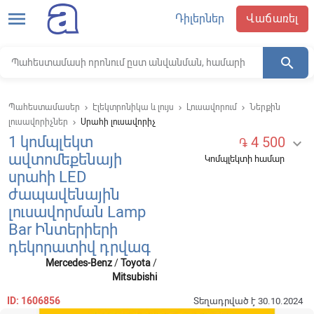
menu
Դիլերներ
Վաճառել
search
Պահեստամասեր
Էլեկտրոնիկա և լույս
Լուսավորում
Ներքին
keyboard_arrow_right
keyboard_arrow_right
keyboard_arrow_right
լուսավորիչներ
Սրահի լուսավորիչ
keyboard_arrow_right
1 կոմպլեկտ
4 500

֏
ավտոմեքենայի
Կոմպլեկտի համար
սրահի LED
ժապավենային
լուսավորման Lamp
Bar Ինտերիերի
դեկորատիվ դրվագ
Mercedes-Benz
/
Toyota
/
Mitsubishi
ID: 1606856
Տեղադրված է 30.10.2024