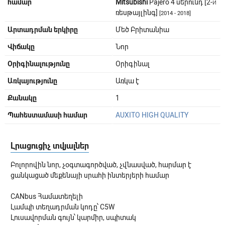
համար
Mitsubishi
Pajero 4 սերունդ [2-й
ռեսթայլինգ]
[2014 - 2018]
Արտադրման երկիրը
Մեծ Բրիտանիա
Վիճակը
Նոր
Օրիգինալությունը
Օրիգինալ
Առկայությունը
Առկա է
Քանակը
1
Պահեստամասի համար
AUXITO HIGH QUALITY
Լրացուցիչ տվյալներ
Բոլորովին նոր, չօգտագործված, չվնասված, հարմար է
ցանկացած մեքենայի սրահի ինտերյերի համար
CANbus Համատեղելի
Լամպի տեղադրման կոդը՝ C5W
Լուսավորման գույն՝ կարմիր, սպիտակ