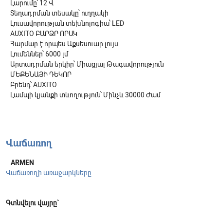
Լարումը՝ 12 Վ
Տեղադրման տեսակը՝ ուղղակի
Լուսավորության տեխնոլոգիա՝ LED
AUXITO ԲԱՐՁՐ ՈՐԱԿ
Հարմար է որպես Աքսեսուար լույս
Լումեններ՝ 6000 լմ
Արտադրման երկիր՝ Միացյալ Թագավորություն
ՄԵՔԵՆԱՅԻ ԴԵԿՈՐ
Բրենդ՝ AUXITO
Լամպի կյանքի տևողություն՝ Մինչև 30000 Ժամ
Վաճառող
ARMEN
Վաճառողի առաջարկները
Գտնվելու վայրը`